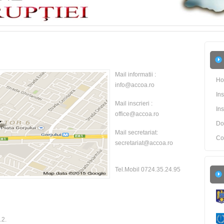
Mail informatii :
H
info@accoa.ro
Ins
Mail inscrieri :
In
office@accoa.ro
Do
Mail secretariat:
Co
secretariat@accoa.ro
Tel.Mobil 0724.35.24.95
.2.