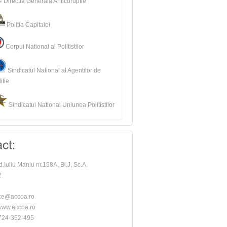
Directia Generala Anticoruptie
Politia Capitalei
Corpul National al Politistilor
Sindicatul National al Agentilor de
itie
Sindicatul National Uniunea Politistilor
d.Iuliu Maniu nr.158A, Bl.J, Sc.A,
2.
ice@accoa.ro
ww.accoa.ro
24-352-495