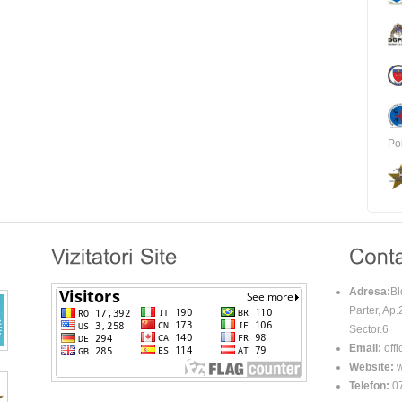
Pol
Adresa:
Bl
Parter, Ap.
Sector.6
Email:
off
Website:
w
Telefon:
07