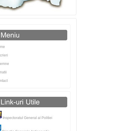
ome
crieri
semne
natii
ntact
Inspectoratul General al Politiei